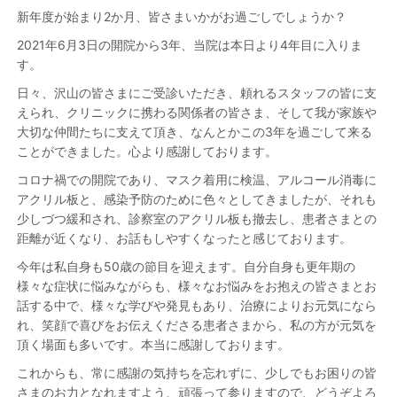
新年度が始まり2か月、皆さまいかがお過ごしでしょうか？
2021年6月3日の開院から3年、当院は本日より4年目に入りま
す。
日々、沢山の皆さまにご受診いただき、頼れるスタッフの皆に支
えられ、クリニックに携わる関係者の皆さま、そして我が家族や
大切な仲間たちに支えて頂き、なんとかこの3年を過ごして来る
ことができました。心より感謝しております。
コロナ禍での開院であり、マスク着用に検温、アルコール消毒に
アクリル板と、感染予防のために色々としてきましたが、それも
少しづつ緩和され、診察室のアクリル板も撤去し、患者さまとの
距離が近くなり、お話もしやすくなったと感じております。
今年は私自身も50歳の節目を迎えます。自分自身も更年期の
様々な症状に悩みながらも、様々なお悩みをお抱えの皆さまとお
話する中で、様々な学びや発見もあり、治療によりお元気になら
れ、笑顔で喜びをお伝えくださる患者さまから、私の方が元気を
頂く場面も多いです。本当に感謝しております。
これからも、常に感謝の気持ちを忘れずに、少しでもお困りの皆
さまのお力となれますよう、頑張って参りますので、どうぞよろ